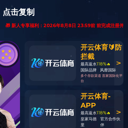
简中
/
EN
/
ES
发
新闻资讯
联系我们