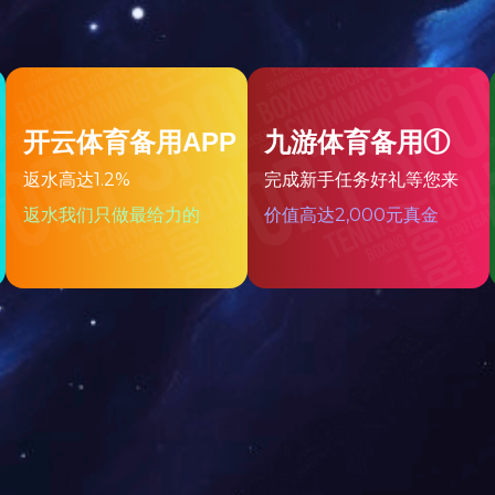
ISO9000
ECE